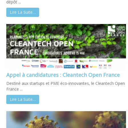
dépôt ...
Lire La Suite…
Appel à candidatures : Cleantech Open France
Destiné aux startups et PME éco-innovantes, le Cleantech Open
France ...
Lire La Suite…