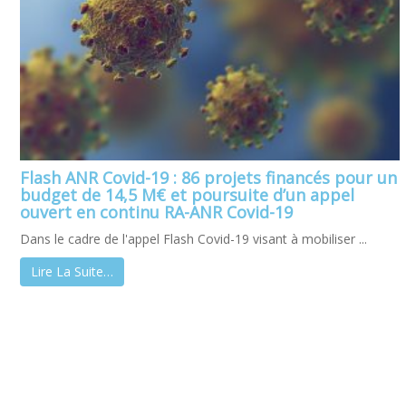
Flash ANR Covid-19 : 86 projets financés pour un
budget de 14,5 M€ et poursuite d’un appel
ouvert en continu RA-ANR Covid-19
Dans le cadre de l'appel Flash Covid-19 visant à mobiliser ...
Lire La Suite…